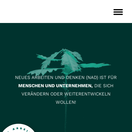
STARTSEITE
EMPLOYER BRANDING
VOR-/GRÜNDERCOACHING
EINZELCOACHING
TEAM-/GRUPPENCOACHING
KONTAKT
NEUES ARBEITEN UND DENKEN (NAD) IST FÜR
MENSCHEN UND UNTERNEHMEN,
DIE SICH
VERÄNDERN ODER WEITERENTWICKELN
WOLLEN!