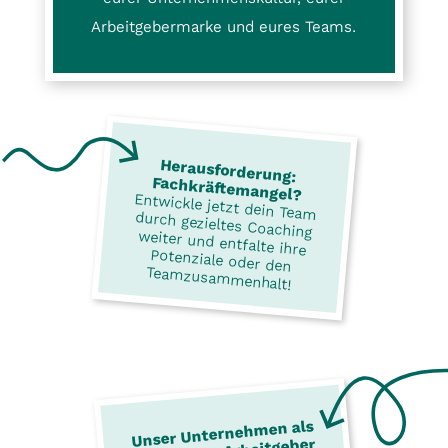
Arbeitgebermarke und eures Teams.
Herausforderung:
Fachkräftemangel?
Entwickle jetzt dein Team
durch gezieltes Coaching
weiter und entfalte ihre
Potenziale oder den
Teamzusammenhalt!
Unser Unternehmen als